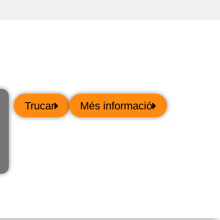
Trucar
Més informació