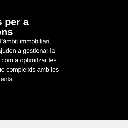
 per a
ons
l’àmbit immobiliari.
ajuden a gestionar la
 com a optimitzar les
ue compleixis amb les
gents.