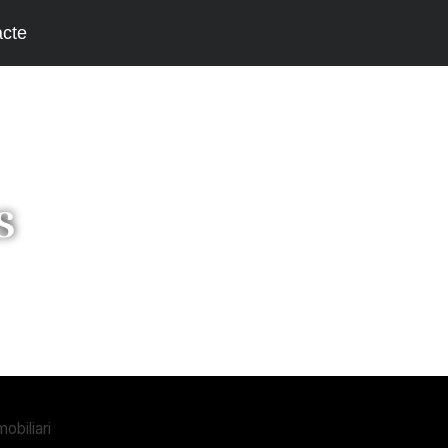
cte
s